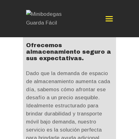
Ofrecemos
INICIO
almacenamiento seguro a
sus expectativas.
CONÓCENOS
MINIBODEGAS
Dado que la demanda de espacio
SERVICIOS
de almacenamiento aumenta cada
CITAS
día, sabemos cómo afrontar ese
BLOG
desafío a un precio asequible.
SOLICITA UNA
Idealmente estructurado para
MINIBODEGA
brindar durabilidad y transporte
móvil bajo demanda, nuestro
servicio es la solución perfecta
para brindarle ayuda adicional.