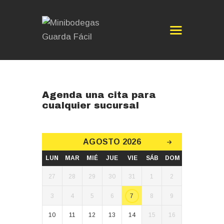
INICIO
CONÓCENOS
Agenda una cita para
cualquier sucursal
MINIBODEGAS
SERVICIOS
CITAS
AGOSTO 2026
BLOG
LUN
MAR
MIÉ
JUE
VIE
SÁB
DOM
SOLICITA UNA
27
28
29
30
31
1
2
MINIBODEGA
3
4
5
6
7
8
9
10
11
12
13
14
15
16