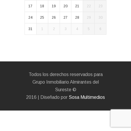
17
18
19
20
21
22
23
24
25
26
27
28
29
30
31
1
2
3
4
5
6
Todos los derechos reservados para
Grupo Inmobiliario Almirantes del
Sureste ©
2016 | Diseñado por
Sosa Multimedios