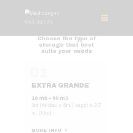
Choose the type of
storage that best
INICIO
suits your needs
CONÓCENOS
MINIBODEGAS
01
SERVICIOS
CITAS
EXTRA GRANDE
BLOG
18 m2 – 49 m3
SOLICITA UNA
3m (Ancho) x 6m (Largo) x 2.7
MINIBODEGA
m. (Alto)
MORE INFO